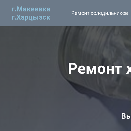
г.Макеевка
Ремонт холодильников
г.Харцызск
Ремонт 
Вы