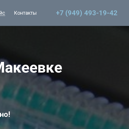
+7 (949) 493-19-42
йс
Контакты
Макеевке
но!