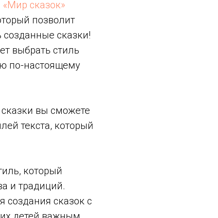
е
«Мир сказок»
оторый позволит
 созданные сказки!
ет выбрать стиль
рию по-настоящему
и сказки вы сможете
лей текста, который
тиль, который
а и традиций.
я создания сказок с
ших детей важным