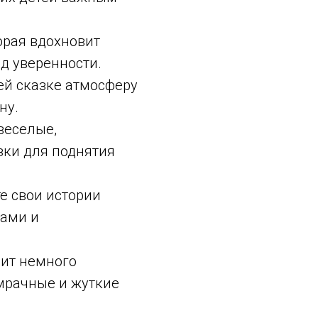
орая вдохновит
яд уверенности.
ей сказке атмосферу
ну.
веселые,
зки для поднятия
е свои истории
ами и
бит немного
мрачные и жуткие