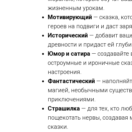
жизненным урокам.
Мотивирующий
— сказка, кот
героев на подвиги и даст зар
Исторический
— добавит ваш
древности и придаст ей глуби
Юмор и сатира
— создавайте 
остроумные и ироничные ска
настроения.
Фантастический
— наполняйт
магией, необычными существ
приключениями.
Страшилка
— для тех, кто лю
пощекотать нервы, создавая 
сказки.