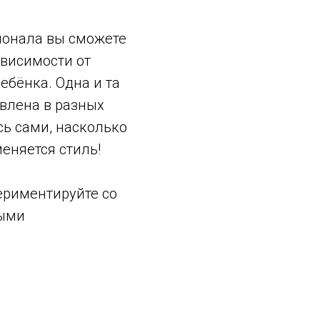
ионала вы сможете
ависимости от
ебёнка. Одна и та
влена в разных
сь сами, насколько
еняется стиль!
периментируйте со
выми