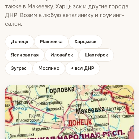
также в Макеевку, Харцызск и другие города
ДНР. Возим в любую ветклинику и груминг-
салон.
Донецк
Макеевка
Харцызск
Ясиноватая
Иловайск
Шахтёрск
Зугрэс
Моспино
+ вся ДНР