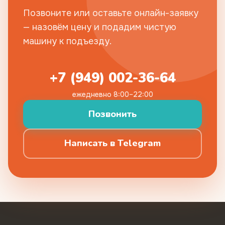
Позвоните или оставьте онлайн-заявку
— назовём цену и подадим чистую
машину к подъезду.
+7 (949) 002-36-64
ежедневно 8:00–22:00
Позвонить
Написать в Telegram